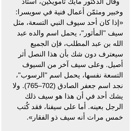
وقال الدكتور مايك تامويكين، أستاذ
وخبير ومثمّن أعمال فنية في سويسرا:
«إذا كان أحد سيوف النبي التسعة، مثل
سيف "المأثور"، يحمل اسم والده عبد
الله بن عبد المطلب، فإن الجميع
سيعترف دون شك بأن هذا النصل أثر
أصيل. وعلى سيف آخر من السيوف
التسعة نفسها، يحمل اسم "الرسوب"،
نجد اسم جعفر الصادق (702–765). ولا
يشك أحد في أن هذا هو سيف ذلك
الرجل بعينه. أما على سيفنا، فقد كُتب
خمس مرات أنه سيف ذو الفقار».