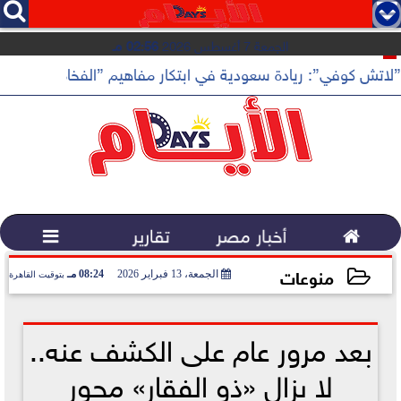




الجمعة 7 أغسطس 2026
02:56 مـ
”لاتش كوفي”: ريادة سعودية في ابتكار مفاهيم ”الفخامة الهادئة”

أخبار مصر
تقارير

منوعات
الجمعة، 13 فبراير 2026
08:24 مـ
بتوقيت القاهرة
2026-02-13 20:24:17
بعد مرور عام على الكشف عنه..
لا يزال «ذو الفقار» محور