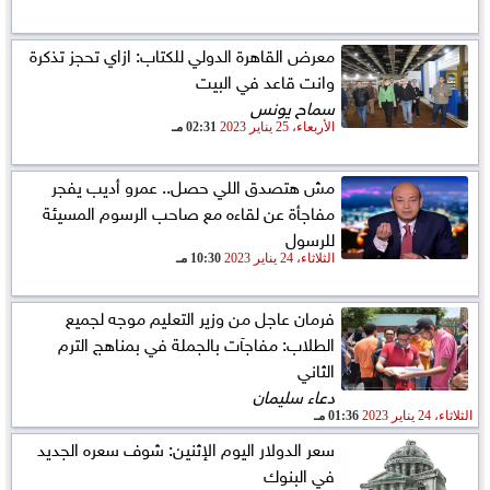
معرض القاهرة الدولي للكتاب: ازاي تحجز تذكرة
وانت قاعد في البيت
سماح يونس
الأربعاء، 25 يناير 2023
02:31 مـ
مش هتصدق اللي حصل.. عمرو أديب يفجر
مفاجأة عن لقاءه مع صاحب الرسوم المسيئة
للرسول
الثلاثاء، 24 يناير 2023
10:30 مـ
فرمان عاجل من وزير التعليم موجه لجميع
الطلاب: مفاجآت بالجملة في بمناهج الترم
الثاني
دعاء سليمان
الثلاثاء، 24 يناير 2023
01:36 مـ
سعر الدولار اليوم الإثنين: شوف سعره الجديد
في البنوك