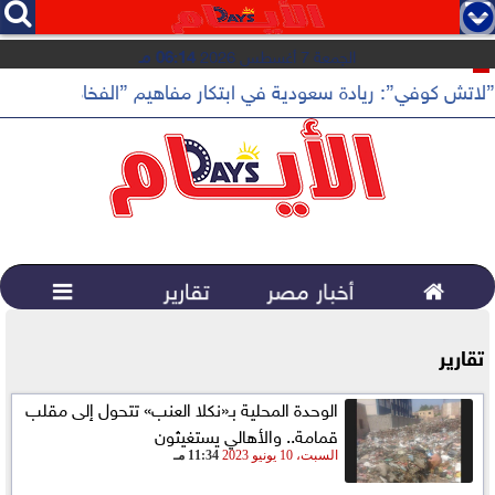




الجمعة 7 أغسطس 2026
06:14 مـ
”لاتش كوفي”: ريادة سعودية في ابتكار مفاهيم ”الفخامة الهادئة”

أخبار مصر
تقارير

تقارير
الوحدة المحلية بـ«نكلا العنب» تتحول إلى مقلب
قمامة.. والأهالي يستغيثون
السبت، 10 يونيو 2023
11:34 مـ