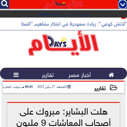




الجمعة 7 أغسطس 2026
08:30 مـ
”لاتش كوفي”: ريادة سعودية في ابتكار مفاهيم ”الفخامة الهادئة”

أخبار مصر
تقارير

تقارير
الجمعة، 27 يناير 2023
09:01 مـ
بتوقيت القاهرة
2023-01-27 21:01:17
هلت البشاير: مبروك على
أصحاب المعاشات 9 مليون