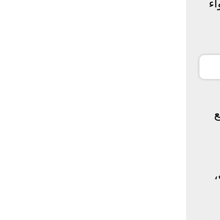
اء
ع
ات،