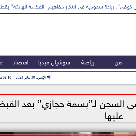
كوفي”: ريادة سعودية في ابتكار مفاهيم ”الفخامة الهادئة” بقطا
فن
رياضة
سوشيال ميديا
اقتصاد
عر
الإثنين، 30 يناير 2023
02:10 مـ
في السجن لـ”بسمة حجازي” بعد القب
عليها