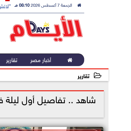

الجمعة 7 أغسطس 2026
08:10 مـ
”لاتش 

أخبار مصر
تقارير
تقارير
2023-01-30 14:10:51
شاهد .. تفاصيل أول ليلة 