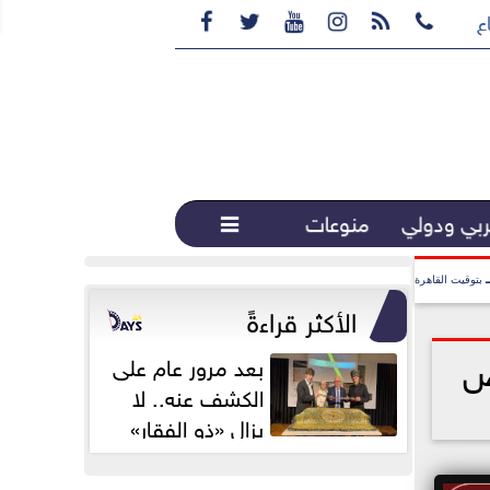






ع القهوة المختصة...
بي ودولي
منوعات

بتوقيت القاهرة
الأكثر قراءةً
ض
بعد مرور عام على
الكشف عنه.. لا
يزال «ذو الفقار»
محور اهتمام...