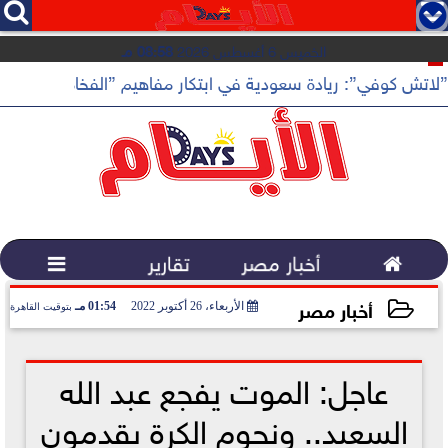




الخميس 6 أغسطس 2026
08:58 مـ
”لاتش كوفي”: ريادة سعودية في ابتكار مفاهيم ”الفخامة الهادئة”

أخبار مصر
تقارير

أخبار مصر
الأربعاء، 26 أكتوبر 2022
01:54 مـ
بتوقيت القاهرة
2022-10-26 13:54:54
عاجل: الموت يفجع عبد الله
السعيد.. ونجوم الكرة يقدمون