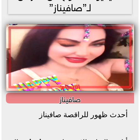
لـ”صافيناز”
صافيناز
أحدث ظهور للراقصة صافيناز