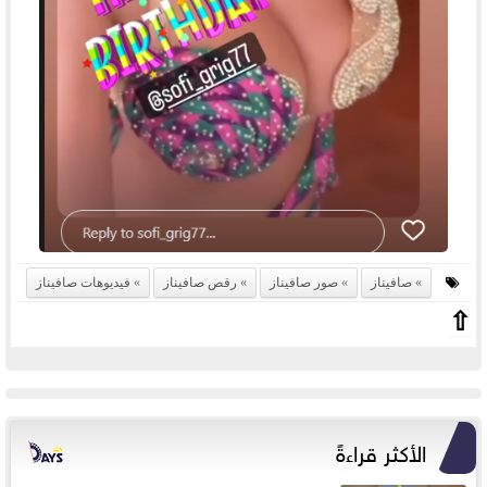
صافيناز
صور صافيناز
رقص صافيناز
فيديوهات صافيناز
⇧
الأكثر قراءةً