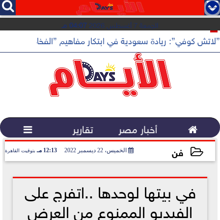




الجمعة 7 أغسطس 2026
04:07 مـ
”لاتش كوفي”: ريادة سعودية في ابتكار مفاهيم ”الفخامة الهادئة”

أخبار مصر
تقارير

فن
الخميس، 22 ديسمبر 2022
12:13 مـ
بتوقيت القاهرة
2022-12-22 12:13:57
في بيتها لوحدها ..اتفرج على
الفيديو الممنوع من العرض