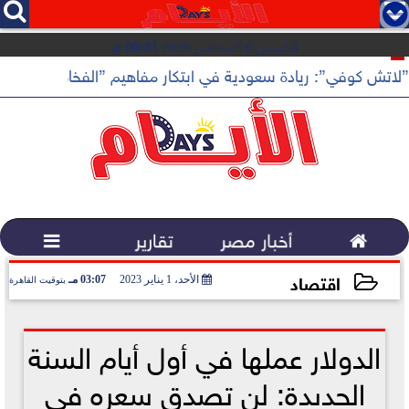




الخميس 6 أغسطس 2026
09:31 مـ
”لاتش كوفي”: ريادة سعودية في ابتكار مفاهيم ”الفخامة الهادئة”

أخبار مصر
تقارير

اقتصاد
الأحد، 1 يناير 2023
03:07 مـ
بتوقيت القاهرة
2023-01-01 15:07:58
الدولار عملها في أول أيام السنة
الجديدة: لن تصدق سعره في