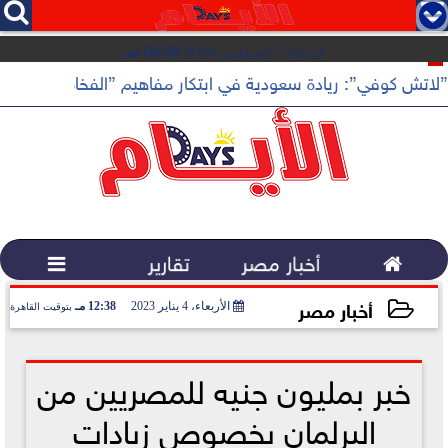




الجمعة 7 أغسطس 2026
04:39 صـ
”لاتش كوفي”: ريادة سعودية في ابتكار مفاهيم ”الفخامة الهادئة”

أخبار مصر
تقارير

أخبار مصر
الأربعاء، 4 يناير 2023
12:38 مـ
بتوقيت القاهرة
2023-01-04 12:38:55
خبر بمليون جنيه للمصريين من
البرلمان بخصوص زيادات