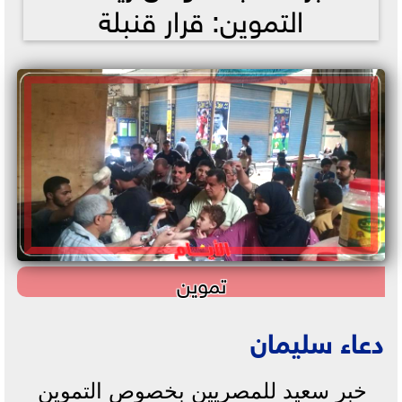
التموين: قرار قنبلة
تموين
دعاء سليمان
خبر سعيد للمصريين بخصوص التموين