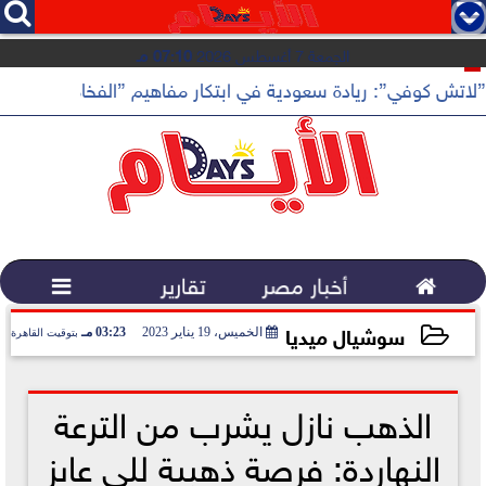




الجمعة 7 أغسطس 2026
07:10 مـ
”لاتش كوفي”: ريادة سعودية في ابتكار مفاهيم ”الفخامة الهادئة”

أخبار مصر
تقارير

سوشيال ميديا
الخميس، 19 يناير 2023
03:23 مـ
بتوقيت القاهرة
2023-01-19 15:23:27
الذهب نازل يشرب من الترعة
النهاردة: فرصة ذهبية للي عايز