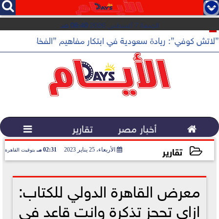




الجمعة 7 أغسطس 2026
06:40 صـ
”لاتش كوفي”: ريادة سعودية في ابتكار مفاهيم ”الفخامة الهادئة”

أخبار مصر
تقارير

تقارير
الأربعاء، 25 يناير 2023
02:31 مـ
بتوقيت القاهرة
2023-01-25 14:31:44
معرض القاهرة الدولي للكتاب:
ازاي تحجز تذكرة وانت قاعد في