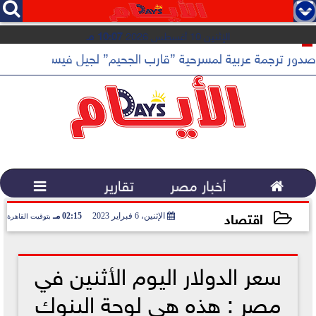




الإثنين 10 أغسطس 2026
10:07 مـ
 القهوة المختصة...
صدور ترجمة عربية لمسرحية ”قارب الجحيم” لجيل فيسنت عن دار أد

أخبار مصر
تقارير

اقتصاد
الإثنين، 6 فبراير 2023
02:15 مـ
بتوقيت القاهرة
2023-02-06 14:15:39
سعر الدولار اليوم الأثنين في
مصر : هذه هي لوحة البنوك