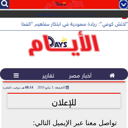




الجمعة 7 أغسطس 2026
06:42 صـ
”لاتش كوفي”: ريادة سعودية في ابتكار مفاهيم ”الفخامة الهادئة”

أخبار مصر
تقارير

الجمعة، 3 مايو 2019
08:14 مـ
بتوقيت القاهرة
2019-05-03 20:14:21
للإعلان
تواصل معنا عبر الإيميل التالي: