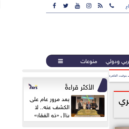






ع القهوة المختصة...
بي ودولي
منوعات

بتوقيت القاهرة
الأكثر قراءةً
ري
بعد مرور عام على
الكشف عنه.. لا
يزال «ذو الفقار»
محور اهتمام...