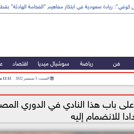
كوفي”: ريادة سعودية في ابتكار مفاهيم ”الفخامة الهادئة” بقطا
فن
رياضة
سوشيال ميديا
اقتصاد
عر
السبت، 3 سبتمبر 2022
12:12 مـ
لى باب هذا النادي في الدوري المص
دا للانضمام إليه