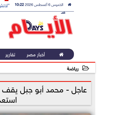

الخميس 6 أغسطس 2026
10:22
”لاتش 
صـ

أخبار مصر
تقارير
رياضة
2022-09-03 12:12:31
عاجل - محمد أبو جبل يقف ع
استعدا