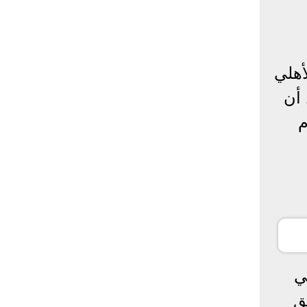
أهلي
حيث أنه قال أن
م
ي
ق