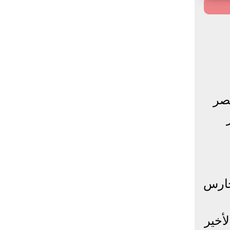
صر
حارس
أخير