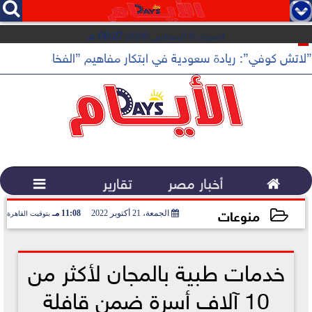




السبت 8 أغسطس 2026
09:27 مـ
”لاتش كوفي”: ريادة سعودية في ابتكار مفاهيم ”الفخامة الهادئة”

أخبار مصر
تقارير

منوعات
الجمعة، 21 أكتوبر 2022
11:08 مـ
بتوقيت القاهرة
2022-10-21 23:08:39
خدمات طبية بالمجان لأكثر من
10 آلاف أسرة ضمن قافلة