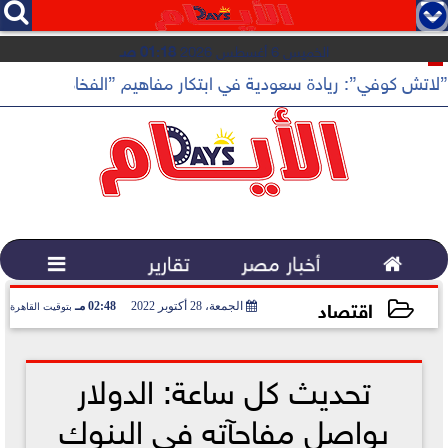




الخميس 6 أغسطس 2026
01:18 صـ
”لاتش كوفي”: ريادة سعودية في ابتكار مفاهيم ”الفخامة الهادئة”

أخبار مصر
تقارير

اقتصاد
الجمعة، 28 أكتوبر 2022
02:48 مـ
بتوقيت القاهرة
2022-10-28 14:48:54
تحديث كل ساعة: الدولار
يواصل مفاجآته في البنوك