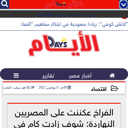




السبت 8 أغسطس 2026
07:49 صـ
”لاتش كوفي”: ريادة سعودية في ابتكار مفاهيم ”الفخامة الهادئة”

أخبار مصر
تقارير

اقتصاد
الأحد، 6 نوفمبر 2022
11:39 صـ
بتوقيت القاهرة
2022-11-06 11:39:45
الفراخ عكننت على المصريين
النهاردة: شوف زادت كام في