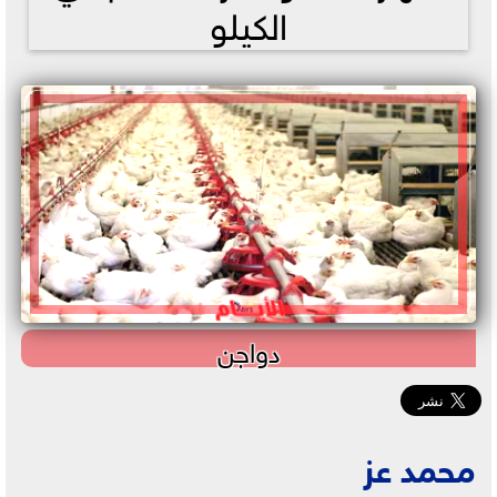
الكيلو
دواجن
محمد عز