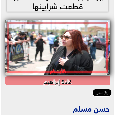
قطعت شرايينها
غادة إبراهيم
حسن مسلم