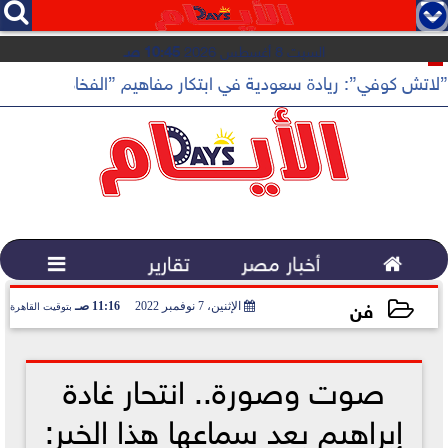




السبت 8 أغسطس 2026
10:45 صـ
”لاتش كوفي”: ريادة سعودية في ابتكار مفاهيم ”الفخامة الهادئة”

أخبار مصر
تقارير

فن
الإثنين، 7 نوفمبر 2022
11:16 صـ
بتوقيت القاهرة
2022-11-07 11:16:15
صوت وصورة.. انتحار غادة
إبراهيم بعد سماعها هذا الخبر: