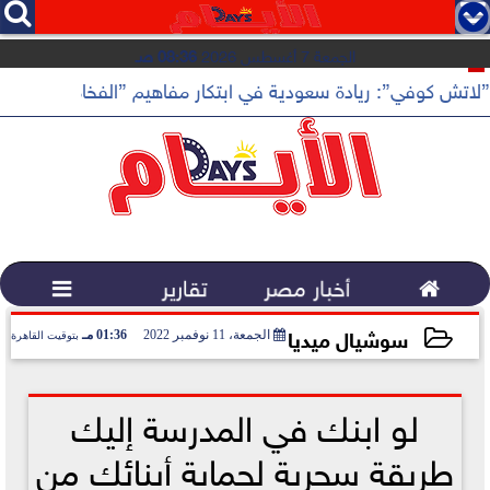




الجمعة 7 أغسطس 2026
08:36 صـ
”لاتش كوفي”: ريادة سعودية في ابتكار مفاهيم ”الفخامة الهادئة”

أخبار مصر
تقارير

سوشيال ميديا
الجمعة، 11 نوفمبر 2022
01:36 مـ
بتوقيت القاهرة
2022-11-11 13:36:02
لو ابنك في المدرسة إليك
طريقة سحرية لحماية أبنائك من