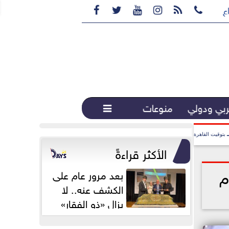






ع القهوة المختصة...
بي ودولي
منوعات

بتوقيت القاهرة
الأكثر قراءةً
م
بعد مرور عام على
الكشف عنه.. لا
يزال «ذو الفقار»
محور اهتمام...