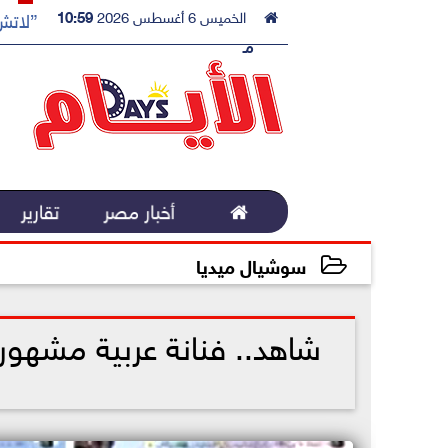

الخميس 6 أغسطس 2026
10:59
”لاتش 
مـ

أخبار مصر
تقارير
سوشيال ميديا
2022-11-19 13:31:08
شاهد.. فنانة عربية مشهو