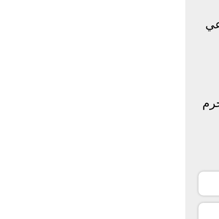
عي
رم