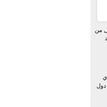
ل من
ي
دول