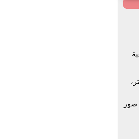
بة
ر،
 صور