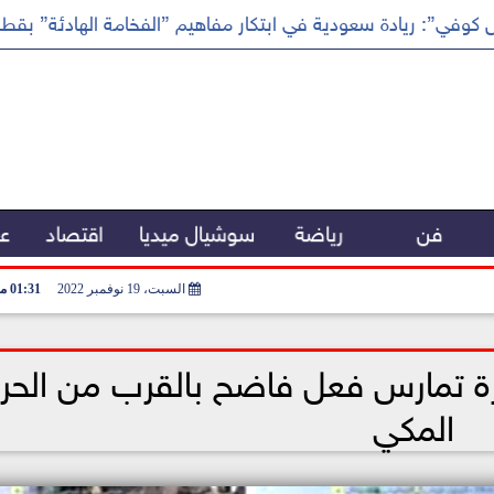
كوفي”: ريادة سعودية في ابتكار مفاهيم ”الفخامة الهادئة” بقطا
فن
رياضة
سوشيال ميديا
اقتصاد
عر
السبت، 19 نوفمبر 2022
01:31 مـ
رة تمارس فعل فاضح بالقرب من الحر
المكي