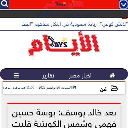




الخميس 6 أغسطس 2026
08:07 مـ
”لاتش كوفي”: ريادة سعودية في ابتكار مفاهيم ”الفخامة الهادئة”

أخبار مصر
تقارير

فن
السبت، 26 نوفمبر 2022
11:50 صـ
بتوقيت القاهرة
2022-11-26 11:50:44
بعد خالد يوسف: بوسة حسين
فهمي وشمس الكويتية قلبت