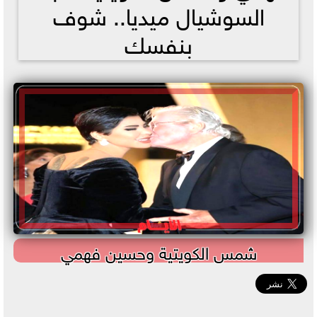
السوشيال ميديا.. شوف
بنفسك
شمس الكويتية وحسين فهمي