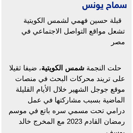
سماح يونس
قبلة حسين فهمي لشمس الكويتية
تشعل مواقع التواصل الاجتماعي في
مصر
حلت النجمة
شمس الكويتية
، ضيفا ثقيلا
على تريند محركات البحث في منصات
موقع جوجل الشهير خلال الأيام القليلة
الماضية بسبب مشاركتها في عمل
درامي تحت مسمي سره باتع في موسم
رمضان القادم 2023 مع المخرج خالد
يوسف.