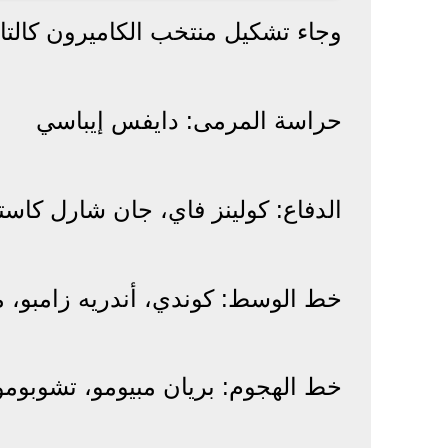
وجاء تشكيل منتخب الكاميرون كالتا
حراسة المرمى: دايفس إيباسي
الدفاع: كولينز فاي، جان شارل كاستيل
خط الوسط: كوندي، أندريه زامبو، ما
خط الهجوم: بريان مبيومو، تشوبوموت