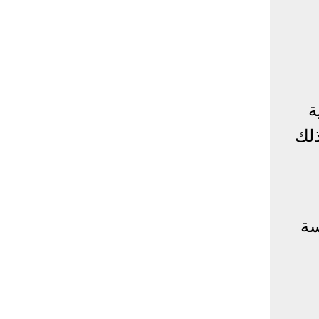
 الثانية
ذلك
سة