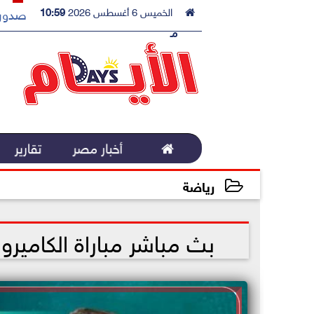

الخميس 6 أغسطس 2026
10:59
صدور 
مـ

أخبار مصر
تقارير
رياضة
2022-11-28 11:43:48
بث مباشر مباراة الكاميرون