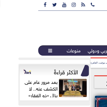






بي ودولي
منوعات

بتوقيت القاهرة
الأكثر قراءةً
بعد مرور عام على
الكشف عنه.. لا
يزال «ذو الفقار»
محور اهتمام...