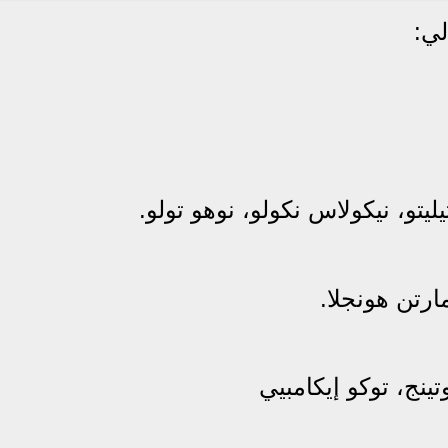
لي:
يتو، نيكولاس نكولو، نوهو تولو.
رتن هونجلا.
ينج، توكو إيكامبيي