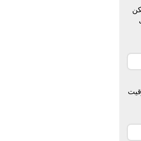
كن
قيت