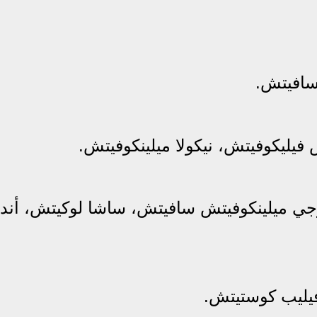
سافيتش.
 فيليكوفيتش، نيكولا ميلينكوفيتش.
جي ميلينكوفيتش سافيتش، ساشا لوكيتش، أندر
يليب كوستيتش.