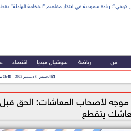
كوفي”: ريادة سعودية في ابتكار مفاهيم ”الفخامة الهادئة” بقطا
فن
رياضة
سوشيال ميديا
اقتصاد
عر
الخميس، 8 ديسمبر 2022
02:48 مـ
 موجه لأصحاب المعاشات: الحق قبل
اشك يتقطع