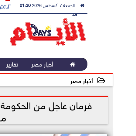

الجمعة 7 أغسطس 2026
01:30
”لاتش 
صـ

أخبار مصر
تقارير
أخبار مصر
2022-12-08 14:48:22
فرمان عاجل من الحكومة
مع