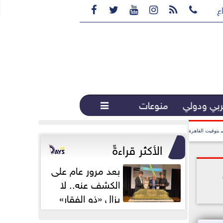






ع القهوة المختصة...
بي ودولي
منوعات

بتوقيت القاهرة
الأكثر قراءةً
بعد مرور عام على
الكشف عنه.. لا
يزال «ذو الفقار»
محور اهتمام...