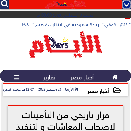




السبت 8 أغسطس 2026
03:00 مـ
”لاتش كوفي”: ريادة سعودية في ابتكار مفاهيم ”الفخامة الهادئة”

أخبار مصر
تقارير

أخبار مصر
الأربعاء، 21 ديسمبر 2022
12:07 مـ
بتوقيت القاهرة
2022-12-21 12:07:53
قرار تاريخي من التأمينات
لأصحاب المعاشات والتنفيذ