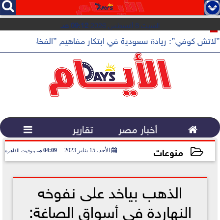




السبت 8 أغسطس 2026
09:12 صـ
”لاتش كوفي”: ريادة سعودية في ابتكار مفاهيم ”الفخامة الهادئة”

أخبار مصر
تقارير

منوعات
الأحد، 15 يناير 2023
04:09 مـ
بتوقيت القاهرة
2023-01-15 16:09:45
الذهب بياخد على نفوخه
النهاردة في أسواق الصاغة: