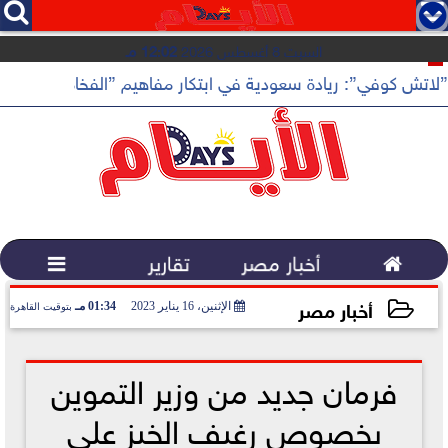




السبت 8 أغسطس 2026
12:02 مـ
”لاتش كوفي”: ريادة سعودية في ابتكار مفاهيم ”الفخامة الهادئة”

أخبار مصر
تقارير

أخبار مصر
الإثنين، 16 يناير 2023
01:34 مـ
بتوقيت القاهرة
2023-01-16 13:34:24
فرمان جديد من وزير التموين
بخصوص رغيف الخبز على