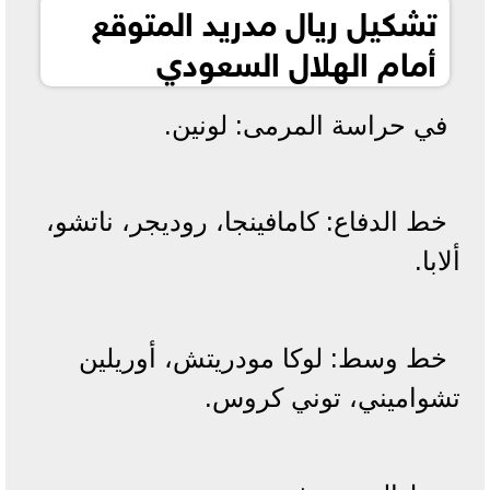
تشكيل ريال مدريد المتوقع
أمام الهلال السعودي
في حراسة المرمى: لونين.
خط الدفاع: كامافينجا، روديجر، ناتشو،
ألابا.
خط وسط: لوكا مودريتش، أوريلين
تشواميني، توني كروس.