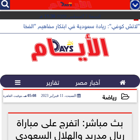




الجمعة 7 أغسطس 2026
11:39 مـ
”لاتش كوفي”: ريادة سعودية في ابتكار مفاهيم ”الفخامة الهادئة”

أخبار مصر
تقارير

رياضة
السبت، 11 فبراير 2023
05:08 مـ
بتوقيت القاهرة
2023-02-11 17:08:47
بث مباشر: اتفرج على مباراة
ريال مدريد والهلال السعودي