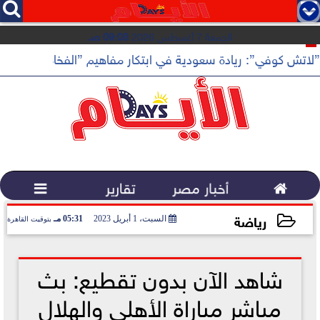




الجمعة 7 أغسطس 2026
09:08 صـ
”لاتش كوفي”: ريادة سعودية في ابتكار مفاهيم ”الفخامة الهادئة”

أخبار مصر
تقارير

رياضة
السبت، 1 أبريل 2023
05:31 مـ
بتوقيت القاهرة
2023-04-01 17:31:08
شاهد الآن بدون تقطيع: بث
مباشر مباراة الأهلي والهلال