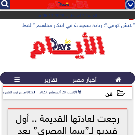




الجمعة 7 أغسطس 2026
05:17 مـ
”لاتش كوفي”: ريادة سعودية في ابتكار مفاهيم ”الفخامة الهادئة”

أخبار مصر
تقارير

فن
الإثنين، 28 أغسطس 2023
08:53 مـ
بتوقيت القاهرة
2023-08-28 20:53:40
رجعت لعادتها القديمة .. أول
فيديو لـ”سما المصري” بعد