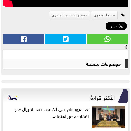
سما المصري
فيديوهات سما المصري
⇧
موضوعات متعلقة
الأكثر قراءةً
بعد مرور عام على الكشف عنه.. لا يزال «ذو
الفقار» محور اهتمام...