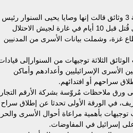
نشرت صحيفة "القدس" الفلسطينية 3 وثائق قالت إنها وصايا يحيى السنوار رئيس
المكتب السياسي لحركة حماس الذي قُتل قبل 10 أيام في غارة لجيش الاحتلال
اع غزة، وشملت بيانات الأسرى من المدنيين
ثائق الثلاثة توجيهات من السنوارإلى قيادات
 الأسرى الإسرائيليين وأعدادهم وأماكن
لاق سراحهم أو افتدائهم.
 على ورق ملاحظات مُروّسة بشركة الأرقم التجاري
ريف، في الورقة الأولى تحدثا عن إطلاق سراح
 توجيهات بأهمية مراعاة أحوال الأسرى والح
على إسرائيل في المفاوضات.