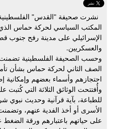
الإسرائيلي على مدينة رفح جنوب قط
والعسكريين.
وحسب الصحيفة الفلسطينية تضمنت الو
الصف الثاني لحركة حماس بشأن تأمين
احتجازهم وأسماء بعضهم وإمكانية إط
وأُفتتحت الوثائق الثلاثة التي كُتبت
للطباعة، بآية قرآنية وحديث نبوي ش
الأسرى أو أخذ الفدية عنهم، وتضمنت
على حياتهم باعتبارهم ورقة الضغط 