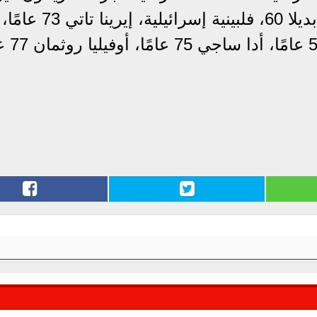
36 عاما، يلينا تروبانوف 50، نورلين بابديلا 60، فلبينية إسرائيلية، إيرينا تاتي 73 عامًا،
جوديث رعنان 49 عامًا، 