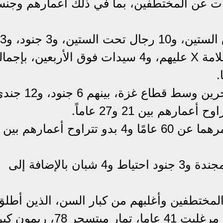
يانات عن المختطفين، بما في ذلك أعمارهم وجن
وذكرت الوثائق أن 5 منهم رجال فوق الستين، و10 رجال تحت الستين، و3 جنود، و3
سيدات تحت سن الأربعين تم وضع علامة X عليهم، و4 سيدات فوق الأربعين، بإ
لكن الوثيقة أشارت إلى احتجاز 25 آخرين وسط قطاع غزة، بينهم 6 
وفي منطقة غزة كان هناك 6 جنود ومجندة و3 جنود احتياط و4 شبان بالإضافة إلى
 المختطفين وأغلبهم من كبار السن، الذين أطلق
سراحهم في صفقة المختطفين: نيلي مرغليت 41 عاما، تمار