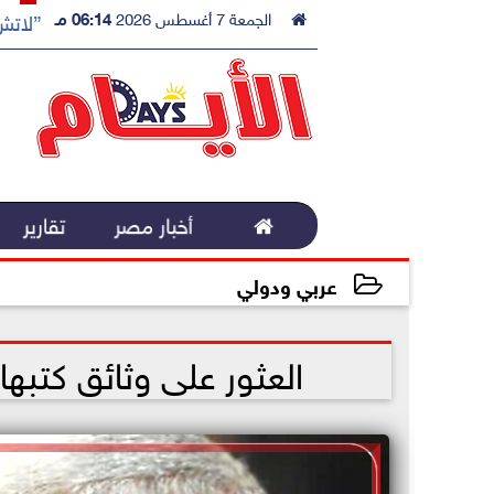

الجمعة 7 أغسطس 2026
06:14 مـ
”لاتش 

أخبار مصر
تقارير
عربي ودولي
2024-10-25 20:49:12
العثور على وثائق كتبها