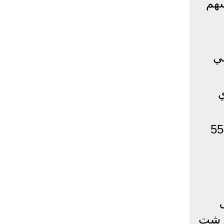
سهم
جمالي
جنود، و12 جندي
وفي رفح، سجل هناك رجلان يزيد عمرهما عن 60 عامًا و4 بدو تتراوح أعمارهم بين 55
 ميتسجر 78، ريمون كيرشت