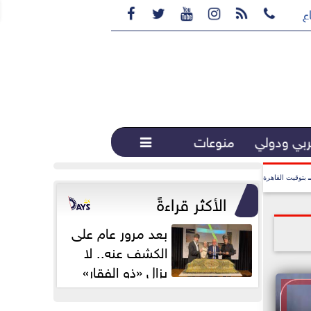






ع القهوة المختصة...
بي ودولي
منوعات

بتوقيت القاهرة
الأكثر قراءةً
بعد مرور عام على
الكشف عنه.. لا
يزال «ذو الفقار»
محور اهتمام...