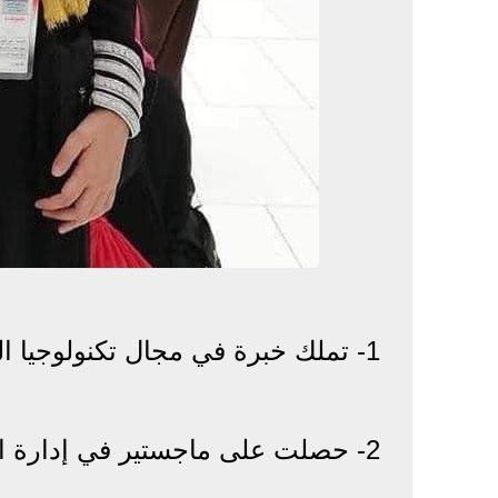
1- تملك خبرة في مجال تكنولوجيا المعلومات وإدارة المشروعات تقوق الـ 25 عامًا.
2- حصلت على ماجستير في إدارة الأعمال التنفيذية EMBA من جامعة الإسكندرية.