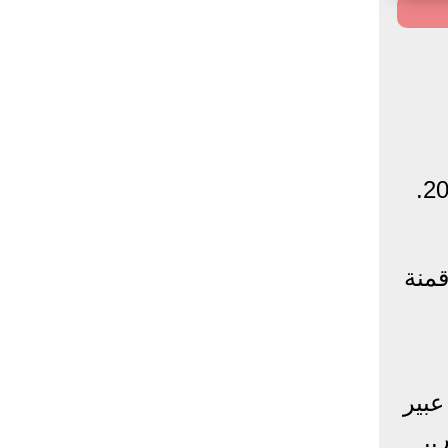
منة
عبير
..