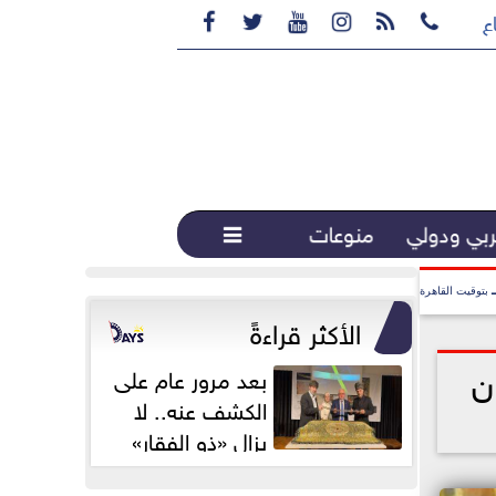






ع القهوة المختصة...
بي ودولي
منوعات

بتوقيت القاهرة
الأكثر قراءةً
ن
بعد مرور عام على
الكشف عنه.. لا
يزال «ذو الفقار»
محور اهتمام...