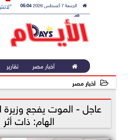

الجمعة 7 أغسطس 2026
05:04
”لاتش 
صـ

أخبار مصر
تقارير
أخبار مصر
2022-10-21 14:13:15
عاجل - الموت يفجع وزيرة ا
الهام: ذات أث