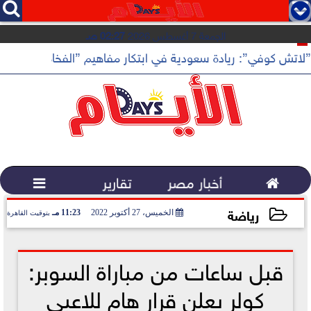




الجمعة 7 أغسطس 2026
02:27 صـ
”لاتش كوفي”: ريادة سعودية في ابتكار مفاهيم ”الفخامة الهادئة”

أخبار مصر
تقارير

رياضة
الخميس، 27 أكتوبر 2022
11:23 مـ
بتوقيت القاهرة
2022-10-27 23:23:09
قبل ساعات من مباراة السوبر:
كولر يعلن قرار هام للاعبي