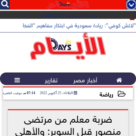




الأحد 9 أغسطس 2026
09:23 صـ
”لاتش كوفي”: ريادة سعودية في ابتكار مفاهيم ”الفخامة الهادئة”

أخبار مصر
تقارير

رياضة
الثلاثاء، 25 أكتوبر 2022
07:14 مـ
بتوقيت القاهرة
2022-10-25 19:14:31
ضربة معلم من مرتضى
منصور قبل السوبر: والأهلي