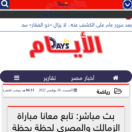




السبت 8 أغسطس 2026
12:56 صـ
بعد مرور عام على الكشف عنه.. لا يزال «ذو الفقار» محور اهتمام...

أخبار مصر
تقارير

رياضة
السبت، 26 نوفمبر 2022
04:13 مـ
بتوقيت القاهرة
2022-11-26 16:13:53
بث مباشر: تابع معانا مباراة
الزمالك والمصري لحظة بحظة