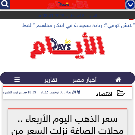




السبت 8 أغسطس 2026
02:41 مـ
”لاتش كوفي”: ريادة سعودية في ابتكار مفاهيم ”الفخامة الهادئة”

أخبار مصر
تقارير

اقتصاد
الأربعاء، 30 نوفمبر 2022
10:39 صـ
بتوقيت القاهرة
2022-11-30 10:39:25
سعر الذهب اليوم الأربعاء ..
محلات الصاغة نزلت السعر من