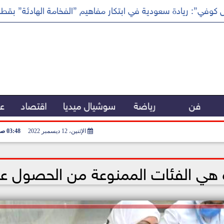
كوفي”: ريادة سعودية في ابتكار مفاهيم ”الفخامة الهادئة” بقطا
فن
رياضة
سوشيال ميديا
اقتصاد
عر
الإثنين، 12 ديسمبر 2022
03:48 صـ
 هي الفئات الممنوعة من الحصول عل