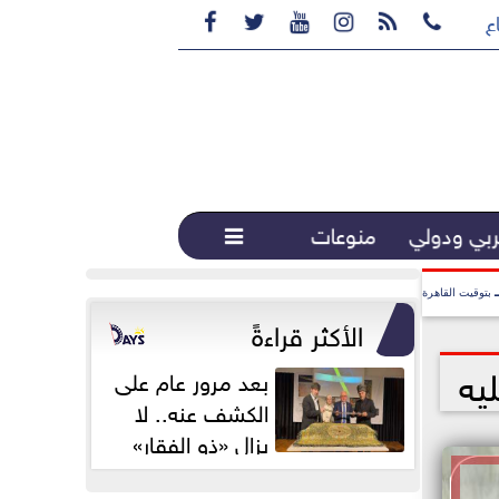






ع القهوة المختصة...
بي ودولي
منوعات

بتوقيت القاهرة
الأكثر قراءةً
يه
بعد مرور عام على
الكشف عنه.. لا
يزال «ذو الفقار»
محور اهتمام...