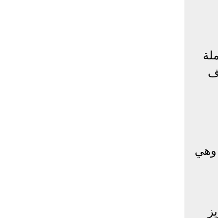
هر ديسمبر لعام 2022، الحملة
ف
لغاية وهي
ز