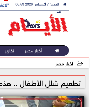

الجمعة 7 أغسطس 2026
05:53
”لاتش 
صـ

أخبار مصر
تقارير
أخبار مصر
2022-12-12 03:48:01
تطعيم شلل الأطفال .. هذه