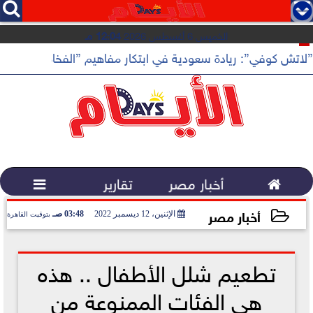




الخميس 6 أغسطس 2026
12:04 مـ
”لاتش كوفي”: ريادة سعودية في ابتكار مفاهيم ”الفخامة الهادئة”

أخبار مصر
تقارير

أخبار مصر
الإثنين، 12 ديسمبر 2022
03:48 صـ
بتوقيت القاهرة
2022-12-12 03:48:01
تطعيم شلل الأطفال .. هذه
هي الفئات الممنوعة من