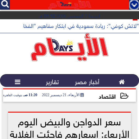




الجمعة 7 أغسطس 2026
01:12 مـ
”لاتش كوفي”: ريادة سعودية في ابتكار مفاهيم ”الفخامة الهادئة”

أخبار مصر
تقارير

اقتصاد
الأربعاء، 21 ديسمبر 2022
11:20 صـ
بتوقيت القاهرة
2022-12-21 11:20:00
سعر الدواجن والبيض اليوم
الأربعاء: اسعارهم فاجئت الغلابة