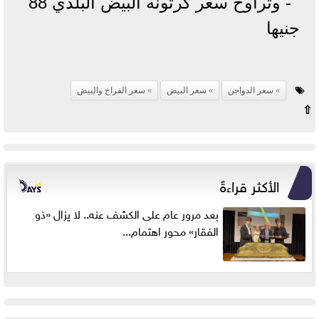
- وتراوح سعر كرتونه البيض البلدي 88
جنيها
سعر الدواجن
سعر البيض
سعر الفراخ والبيض
⇧
الأكثر قراءةً
بعد مرور عام على الكشف عنه.. لا يزال «ذو
الفقار» محور اهتمام...