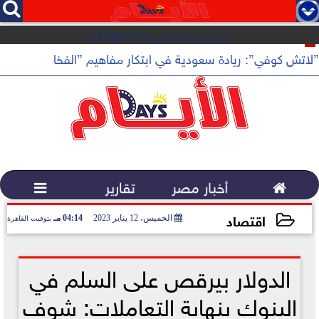




الخميس 6 أغسطس 2026
11:43 مـ
”لاتش كوفي”: ريادة سعودية في ابتكار مفاهيم ”الفخامة الهادئة”

أخبار مصر
تقارير

اقتصاد
الخميس، 12 يناير 2023
04:14 مـ
بتوقيت القاهرة
2023-01-12 16:14:18
الدولار بيرقص على السلم في
البنوك بنهاية التعاملات: شوف