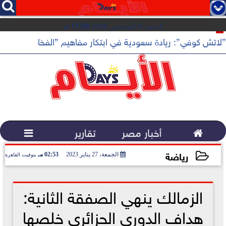




السبت 8 أغسطس 2026
11:06 مـ
”لاتش كوفي”: ريادة سعودية في ابتكار مفاهيم ”الفخامة الهادئة”

أخبار مصر
تقارير

رياضة
الجمعة، 27 يناير 2023
02:53 مـ
بتوقيت القاهرة
2023-01-27 14:53:06
الزمالك ينهي الصفقة الثانية:
هداف الدوري الجزائري خلصها