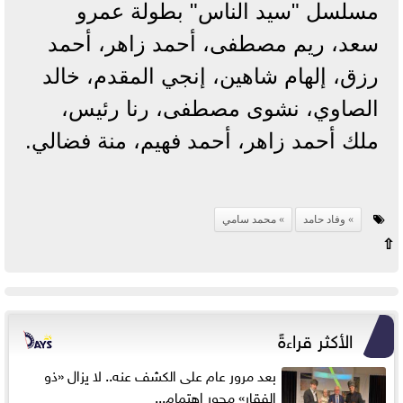
مسلسل "سيد الناس" بطولة عمرو
سعد، ريم مصطفى، أحمد زاهر، أحمد
رزق، إلهام شاهين، إنجي المقدم، خالد
الصاوي، نشوى مصطفى، رنا رئيس،
ملك أحمد زاهر، أحمد فهيم، منة فضالي.
وفاد حامد
محمد سامي
⇧
الأكثر قراءةً
بعد مرور عام على الكشف عنه.. لا يزال «ذو
الفقار» محور اهتمام...