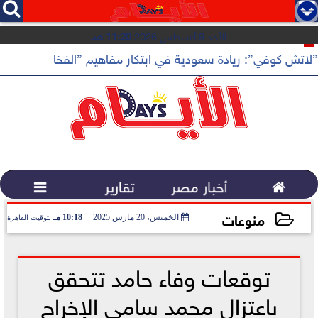




الأحد 9 أغسطس 2026
11:20 صـ
”لاتش كوفي”: ريادة سعودية في ابتكار مفاهيم ”الفخامة الهادئة”

أخبار مصر
تقارير

منوعات
الخميس، 20 مارس 2025
10:18 مـ
بتوقيت القاهرة
2025-03-20 22:18:39
توقعات وفاء حامد تتحقق
باعتزال محمد سامي الإخراج