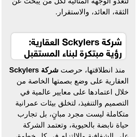
لتغدو الوجهة المثالية لكل من يبحث عن
الثقة، العائد، والاستقرار.
شركة Sckylers العقارية:
رؤية مبتكرة لبناء المستقبل
منذ انطلاقتها، حرصت
شركة Sckylers
العقارية على وضع بصمتها الخاصة من
خلال اعتمادها على معايير عالمية في
التصميم والتنفيذ، لتخلق بيئات عمرانية
متكاملة ليست مجرد مبانٍ، بل تجارب
حياة نابضة بالحيوية، وتعتمد الشركة
على الشفافية والالتزام في كل خطوة،