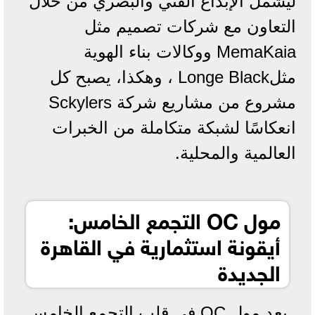
ليشمل الإبداع الفني والبصري من خلال
التعاون مع شركات تصميم مثل
MemaKaia ووكالات بناء الهوية
مثلLonge Black ، وهكذا، يصبح كل
مشروع من مشاريع شركة Sckylers
انعكاسًا لشبكة متكاملة من الخبرات
العالمية والمحلية.
مول OC التجمع الخامس:
أيقونة استثمارية في القاهرة
الجديدة
يعد مول OC في قلب التجمع الخامس