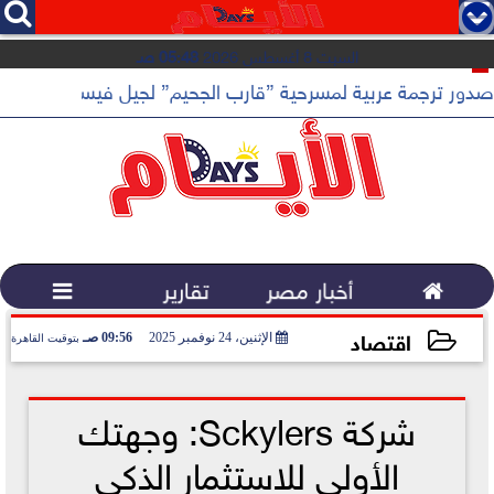




السبت 8 أغسطس 2026
05:48 صـ
 القهوة المختصة...
صدور ترجمة عربية لمسرحية ”قارب الجحيم” لجيل فيسنت عن دار أد

أخبار مصر
تقارير

اقتصاد
الإثنين، 24 نوفمبر 2025
09:56 صـ
بتوقيت القاهرة
2025-11-24 09:56:00
شركة Sckylers: وجهتك
الأولى للاستثمار الذكي