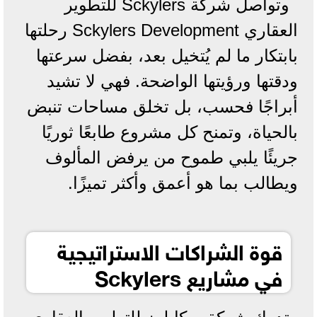
وتواصل شركة Sckylers للتطوير
العقاري Sckylers Development رحلتها
بابتكار ما لم يُتخيل بعد، بفضل سرعتها
ودقتها ورؤيتها الواضحة. فهي لا تشيد
أبراجًا فحسب، بل تخلق مساحات تنبض
بالحياة، وتمنح كل مشروع طابعًا ثوريًا
جريئًا يلبي طموح من يرفض المألوف
ويطالب بما هو أعمق وأكثر تميزًا.
قوة الشراكات الاستراتيجية
في مشاريع Sckylers