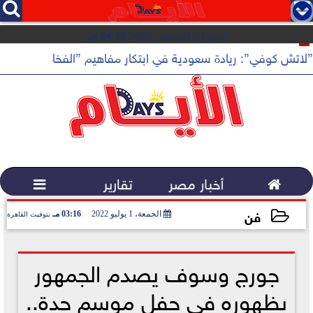




الجمعة 7 أغسطس 2026
04:13 صـ
”لاتش كوفي”: ريادة سعودية في ابتكار مفاهيم ”الفخامة الهادئة”

أخبار مصر
تقارير

فن
الجمعة، 1 يوليو 2022
03:16 مـ
بتوقيت القاهرة
2022-07-01 15:16:54
جورج وسوف يصدم الجمهور
بظهوره في حفل موسم جدة..