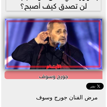
لن تصدق كيف أصبح؟
جورج وسوف
مرض الفنان جورج وسوف