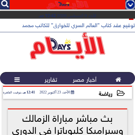




الأحد 9 أغسطس 2026
12:42 صـ
توقيع عقد كتاب ”العالم السري للخوارق” للكاتب محمد فرعون

أخبار مصر
تقارير

رياضة
الأحد، 23 أكتوبر 2022
12:41 مـ
بتوقيت القاهرة
2022-10-23 12:41:06
بث مباشر مباراة الزمالك
وسيراميكا كليوباترا في الدوري