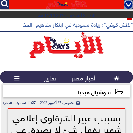




الأحد 9 أغسطس 2026
11:14 صـ
”لاتش كوفي”: ريادة سعودية في ابتكار مفاهيم ”الفخامة الهادئة”

أخبار مصر
تقارير

سوشيال ميديا
الخميس، 27 أكتوبر 2022
11:27 صـ
بتوقيت القاهرة
2022-10-27 11:27:50
بسببب عبير الشرقاوي إعلامي
شهير يفعل شئ لا يصدق على