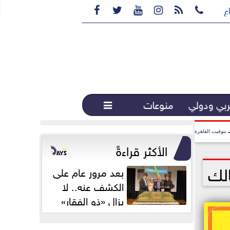






ع القهوة المختصة...
بي ودولي
منوعات

بتوقيت القاهرة
الأكثر قراءةً
بعد مرور عام على
الكشف عنه.. لا
يزال «ذو الفقار»
محور اهتمام...