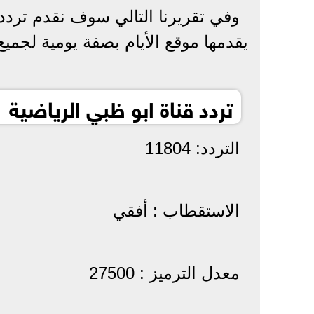
وفي تقريرنا التالي سوف نقدم تردد 
يقدمها موقع الأيام بصفة يومية لجمي
تردد قناة ابو ظبي الرياضية 1 نايل سات 2022:
التردد: 11804
الاستقطاب : أفقي
معدل الترميز : 27500