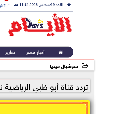

الأحد 9 أغسطس 2026
11:34 صـ
”لاتش 

أخبار مصر
تقارير
سوشيال ميديا
2022-10-28 13:56:24
تردد قناة أبو ظبي الرياضية نايل سات 2022.. مباراة