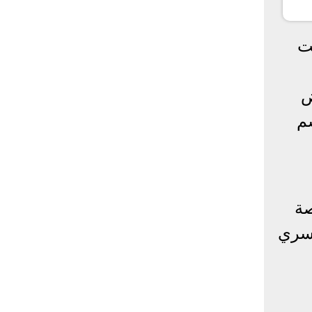
ت
ض
م
صة
يسري