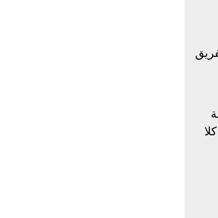
فريق
ة
لا