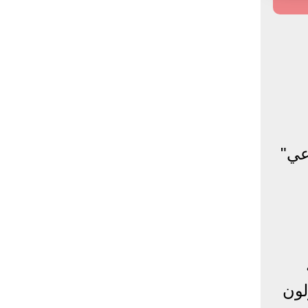
عي"
لون