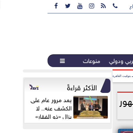






ع القهوة المختصة...
بي ودولي
منوعات

بتوقيت القاهرة
الأكثر قراءةً
هور
بعد مرور عام على
الكشف عنه.. لا
يزال «ذو الفقار»
محور اهتمام...