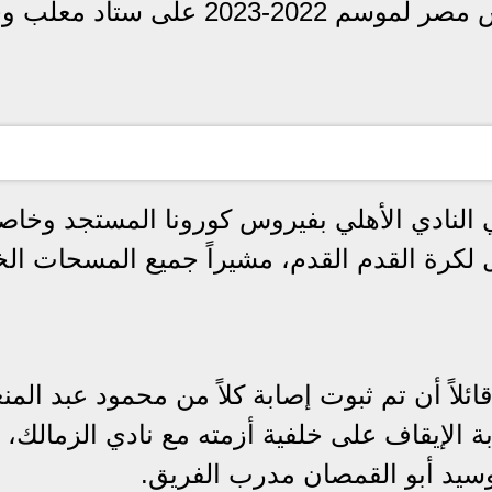
العرب في دور ربع نهائي لبطولة كأس مصر لموسم 2022-2023 على ستاد مع
ن إصابة 3 عناصر في النادي الأهلي بفيروس كورونا المستجد وخا
ل لكرة القدم القدم، مشيراً جميع المسحات ال
اً أن تم ثبوت إصابة كلاً من محمود عبد المن
ة الإيقاف على خلفية أزمته مع نادي الزمالك،
سيد أبو القمصان مدرب الفريق.