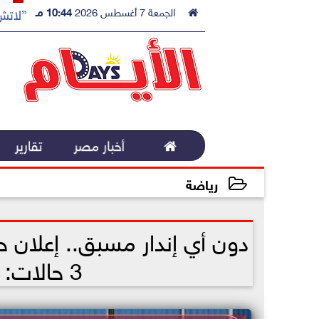

الجمعة 7 أغسطس 2026
10:44 مـ
”لاتش 

أخبار مصر
تقارير
رياضة
2022-11-08 12:57:17
دون أي إندار مسبق.. إعلان ح
3 حالات: ياتري ايه اللي بيحصل