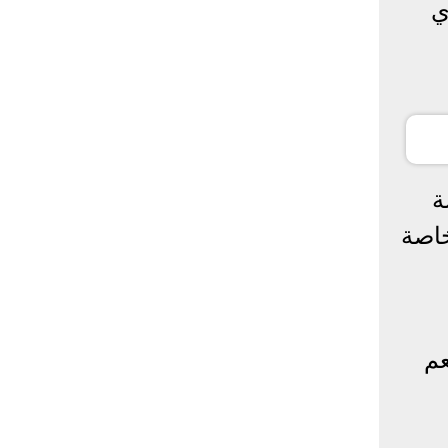
لب وي
صة
خاصة
عم