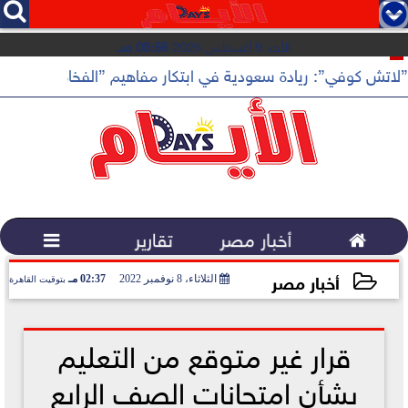




الأحد 9 أغسطس 2026
08:56 صـ
”لاتش كوفي”: ريادة سعودية في ابتكار مفاهيم ”الفخامة الهادئة”

أخبار مصر
تقارير

أخبار مصر
الثلاثاء، 8 نوفمبر 2022
02:37 مـ
بتوقيت القاهرة
2022-11-08 14:37:39
قرار غير متوقع من التعليم
بشأن امتحانات الصف الرابع