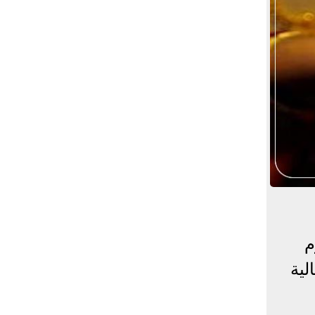
م
لية