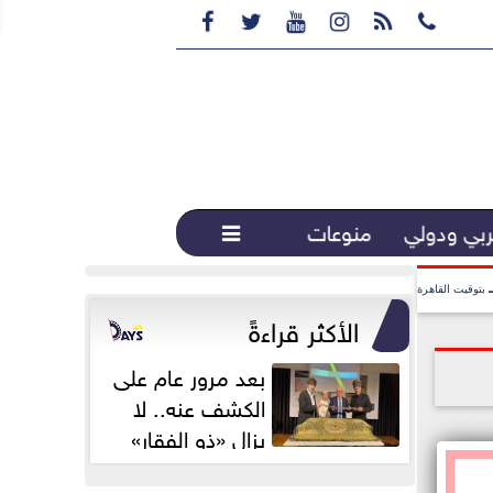






بي ودولي
منوعات

بتوقيت القاهرة
الأكثر قراءةً
بعد مرور عام على
الكشف عنه.. لا
يزال «ذو الفقار»
محور اهتمام...