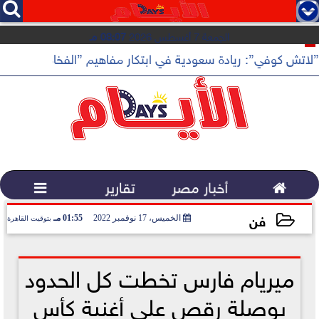




الجمعة 7 أغسطس 2026
08:07 مـ
”لاتش كوفي”: ريادة سعودية في ابتكار مفاهيم ”الفخامة الهادئة”

أخبار مصر
تقارير

فن
الخميس، 17 نوفمبر 2022
01:55 مـ
بتوقيت القاهرة
2022-11-17 13:55:17
ميريام فارس تخطت كل الحدود
بوصلة رقص على أغنية كأس