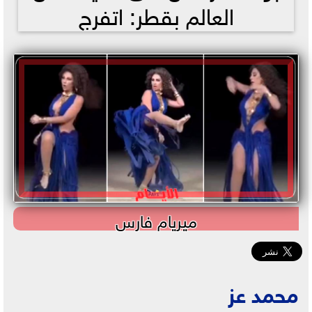
العالم بقطر: اتفرج
ميريام فارس
محمد عز