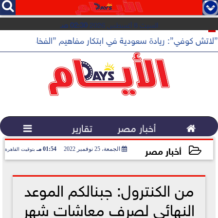




السبت 8 أغسطس 2026
02:30 صـ
”لاتش كوفي”: ريادة سعودية في ابتكار مفاهيم ”الفخامة الهادئة”

أخبار مصر
تقارير

أخبار مصر
الجمعة، 25 نوفمبر 2022
01:54 مـ
بتوقيت القاهرة
2022-11-25 13:54:47
من الكنترول: جبنالكم الموعد
النهائي لصرف معاشات شهر